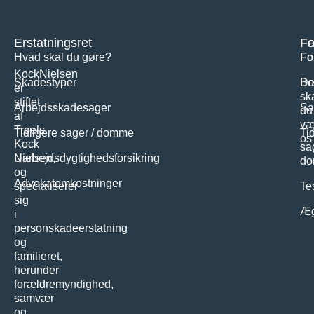
Erstatningsret
Fa
Fo
Hvad skal du gøre?
Fo
Fo
KockNielsen
Skadestyper
Bo
De
er
sk
stiftet
Arbejdsskadesager
Sa
du
af
væ
Troels
Tidligere sager / domme
Ti
os
Kock
sa
Nielsen,
Uarbejdsdygtighedsforsikring
d
og
Advokatomkostninger
specialiserer
Te
sig
Æg
i
personskadeerstatning
og
familieret,
herunder
forældremyndighed,
samvær
og