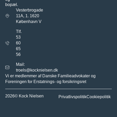
bopæl.
Vesterbrogade
11A, 1. 1620
København V
Tlf.
53
60
65
56
Mail:
troels@kocknielsen.dk
Vi er medlemmer af Danske Familieadvokater og
Foreningen for Erstatnings- og forsikringsret
2026© Kock Nielsen
Privatlivspolitik
Cookiepolitik