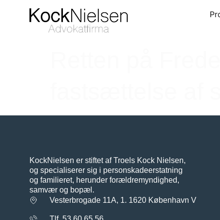
Pro
Retten på Fred
fastsættelse af
KockNielsen er stiftet af Troels Kock Nielsen,
og specialiserer sig i personskadeerstatning
og familieret, herunder forældremyndighed,
samvær og bopæl.
Vesterbrogade 11A, 1. 1620 København V
Tlf. 53 60 65 56