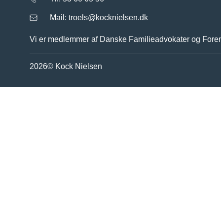
Mail: troels@kocknielsen.dk
Vi er medlemmer af Danske Familieadvokater og Forenin
2026© Kock Nielsen