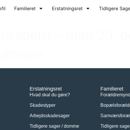
fil
Familieret
Erstatningsret
Tidligere Sag
eriksberg – dom 20. 
 samvær
Erstatningsret
Familieret
Hvad skal du gøre?
Forældremyn
Skadestyper
Bopælsforæld
Arbejdsskadesager
Samværsforæl
Tidligere sager / domme
Tidligere sag