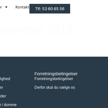
er
Kontakt
Tlf: 53 60 65 56
december 2019 –
Forretningsbetingelser
dighed
Forretningsbetingelser
er
Derfor skal du vælge os
der
er / domme