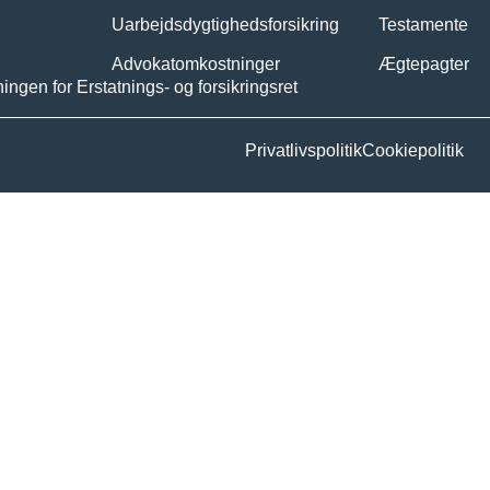
Uarbejdsdygtighedsforsikring
Testamente
Advokatomkostninger
Ægtepagter
gen for Erstatnings- og forsikringsret
Privatlivspolitik
Cookiepolitik