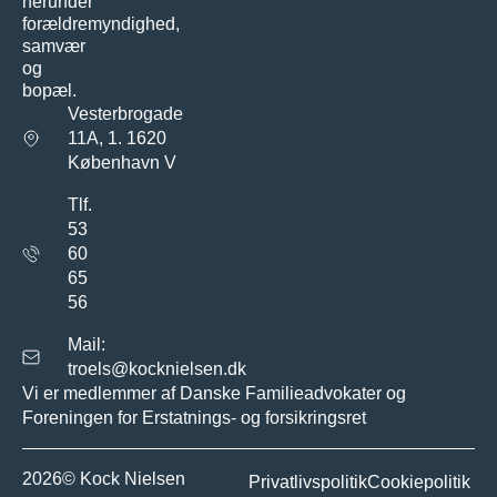
herunder
forældremyndighed,
samvær
og
bopæl.
Vesterbrogade
11A, 1. 1620
København V
Tlf.
53
60
65
56
Mail:
troels@kocknielsen.dk
Vi er medlemmer af Danske Familieadvokater og
Foreningen for Erstatnings- og forsikringsret
2026© Kock Nielsen
Privatlivspolitik
Cookiepolitik