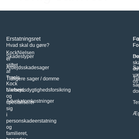
Erstatningsret
Fa
Fo
Hvad skal du gøre?
Fo
Fo
KockNielsen
Skadestyper
Bo
De
er
sk
stiftet
Arbejdsskadesager
Sa
du
af
væ
Troels
Tidligere sager / domme
Ti
os
Kock
sa
Nielsen,
Uarbejdsdygtighedsforsikring
d
og
Advokatomkostninger
specialiserer
Te
sig
Æg
i
personskadeerstatning
og
familieret,