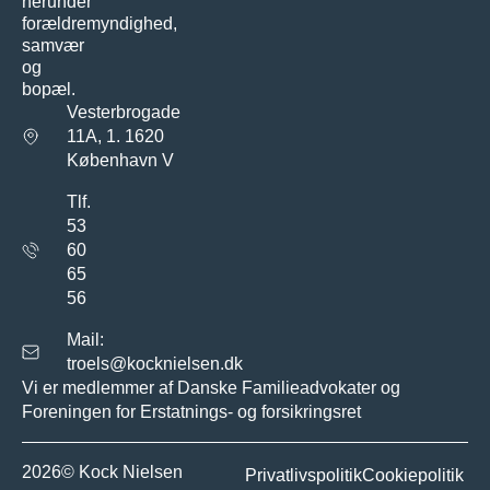
herunder
forældremyndighed,
samvær
og
bopæl.
Vesterbrogade
11A, 1. 1620
København V
Tlf.
53
60
65
56
Mail:
troels@kocknielsen.dk
Vi er medlemmer af Danske Familieadvokater og
Foreningen for Erstatnings- og forsikringsret
2026© Kock Nielsen
Privatlivspolitik
Cookiepolitik