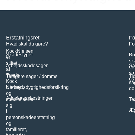
Erstatningsret
Fa
Fo
Hvad skal du gøre?
Fo
Fo
KockNielsen
Skadestyper
Bo
De
er
sk
stiftet
Arbejdsskadesager
Sa
du
af
væ
Troels
Tidligere sager / domme
Ti
os
Kock
sa
Nielsen,
Uarbejdsdygtighedsforsikring
d
og
Advokatomkostninger
specialiserer
Te
sig
Æg
i
personskadeerstatning
og
familieret,